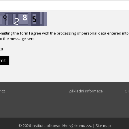
mitting the form I agree with the processing of personal data entered int
to the message sent.
ým
.cz
Základní informace
O 
© 2026
Institut aplikovaného výzkumu z.s.
|
Site map