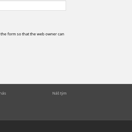
o the form so that the web owner can
nás
Náš tým