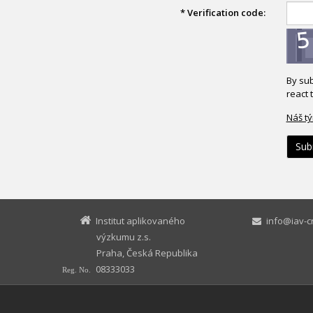
*
Verification code:
By sub
react 
Náš t
Institut aplikovaného
info@iav-cr
výzkumu z.s.
Praha, Česká Republika
08333033
Reg. No.