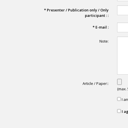
*
Presenter / Publication only / Only
participant : :
*
E-mail :
Note:
Article / Paper::
(max.
I am
I a