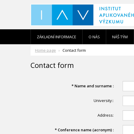
ZÁKLADNÍ INFORMACE
O NÁS
NÁŠ TÝM
Home page
Contact form
Contact form
*
Name and surname :
University::
Address:
*
Conference name (acronym) :